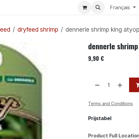
Aquariums
Contactez-nous
Français
feed
dryfeed shrimp
dennerle shrimp king atyo
dennerle shrimp
9,90
€
Terms and Conditions
Prijstabel
Product Full Locati