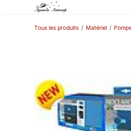
Se rendre au contenu
Accueil
Boutique
Tous les produits
Matériel
Pomp