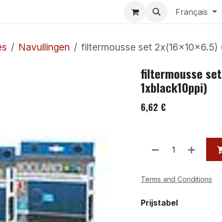
Aquariums
Contactez-nous
Français
es
Navullingen
filtermousse set 2x(16x10x6.5) 
filtermousse set
1xblack10ppi)
6,62
€
Terms and Conditions
Prijstabel