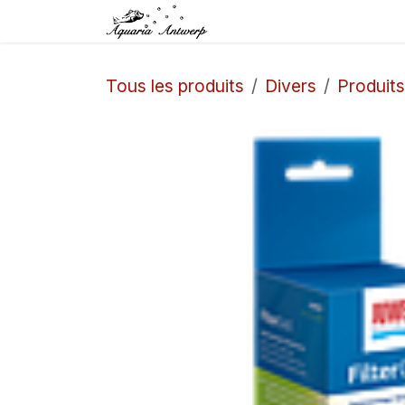
Se rendre au contenu
Accueil
Boutique
Tous les produits
Divers
Produits