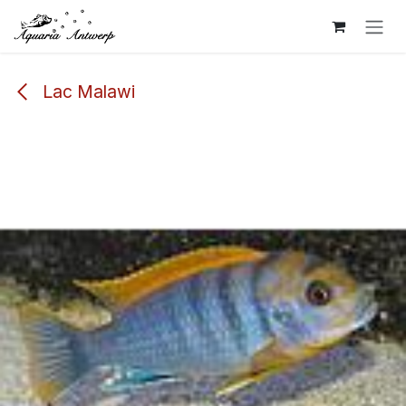
Se rendre au contenu
Lac Malawi