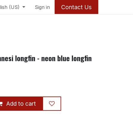
Contact Us
lish (US)
Sign in
nesi longfin - neon blue longfin
Add to cart