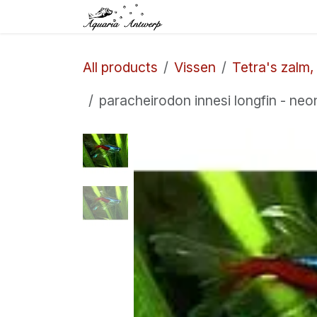
Skip to Content
Home
Shop
Aq
All products
Vissen
Tetra's zalm,
paracheirodon innesi longfin - neo