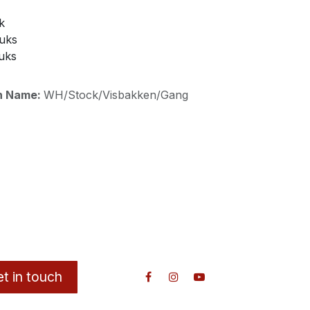
k
tuks
tuks
on Name:
WH/Stock/Visbakken/Gang
t in touch