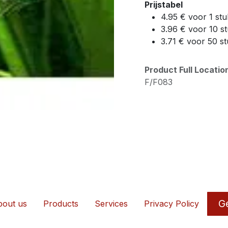
Prijstabel
4.95 € voor 1 stu
3.96 € voor 10 s
3.71 € voor 50 s
Product Full Locati
F/F083
Ge
out us
Products
Services
Privacy Policy