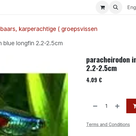
uariums
Contact us
Eng
 baars, karperachtige ( groepsvissen
n blue longfin 2.2-2.5cm
paracheirodon in
2.2-2.5cm
4.09
€
Terms and Conditions