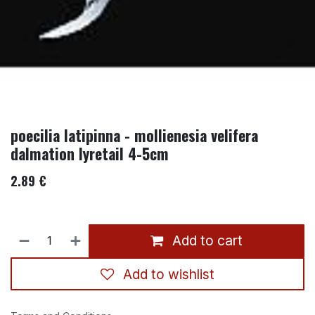
poecilia latipinna - mollienesia velifera
dalmation lyretail 4-5cm
2.89
€
Add to cart
Add to wishlist