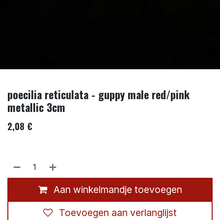
poecilia reticulata - guppy male red/pink
metallic 3cm
2,08
€
Aan winkelmandje toevoegen
Toevoegen aan verlanglijst