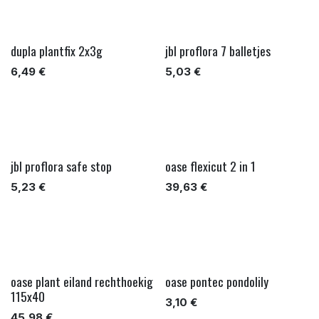
dupla plantfix 2x3g
jbl proflora 7 balletjes
6,49
€
5,03
€
jbl proflora safe stop
oase flexicut 2 in 1
5,23
€
39,63
€
oase plant eiland rechthoekig
oase pontec pondolily
115x40
3,10
€
45,98
€