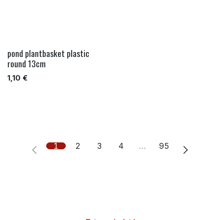
pond plantbasket plastic
round 13cm
1,10
€
1
2
3
4
…
95