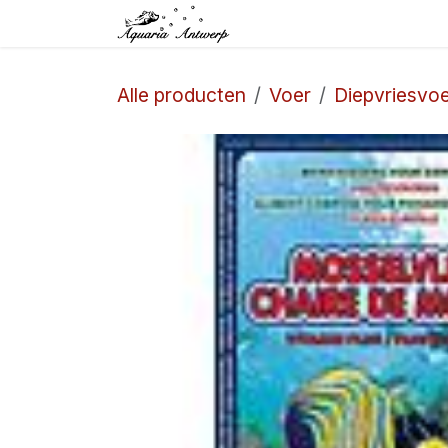
Overslaan naar inhoud
Startpagina
Winkel
Alle producten
Voer
Diepvriesvo