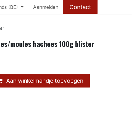
Contact
nds (BE)
Aanmelden
er
ees/moules hachees 100g blister
Aan winkelmandje toevoegen