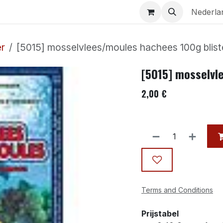
Aquaria
Contact
Nederla
er
[5015] mosselvlees/moules hachees 100g blist
[5015] mosselvl
2,00
€
Terms and Conditions
Prijstabel