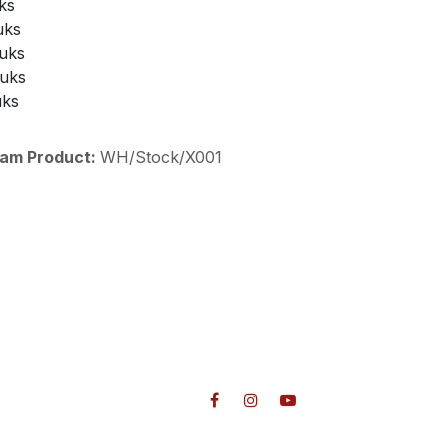
ks
uks
tuks
tuks
uks
aam Product:
WH/Stock/X001