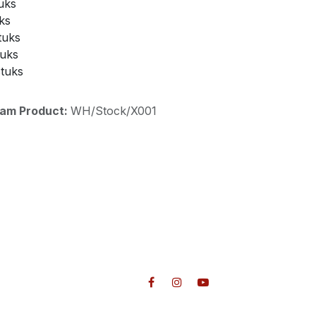
uks
ks
tuks
tuks
stuks
aam Product:
WH/Stock/X001