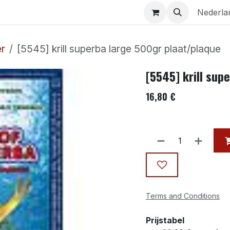
Aquaria
Contact
Nederla
er
[5545] krill superba large 500gr plaat/plaque
[5545] krill sup
16,80
€
Terms and Conditions
Prijstabel