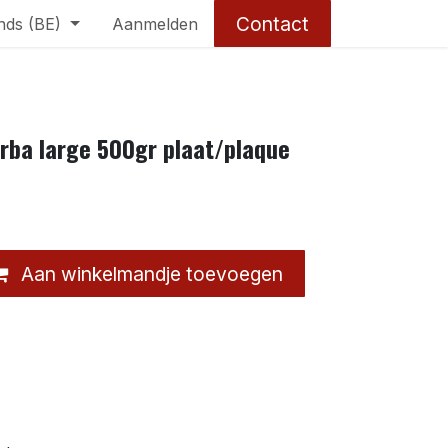
Contact
nds (BE)
Aanmelden
erba large 500gr plaat/plaque
Aan winkelmandje toevoegen