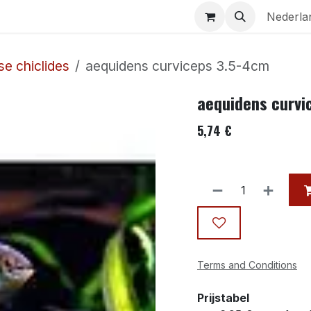
Aquaria
Contact
Nederla
e chiclides
aequidens curviceps 3.5-4cm
aequidens curvi
5,74
€
Terms and Conditions
Prijstabel