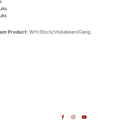
k
tuks
uks
aam Product:
WH/Stock/Visbakken/Gang