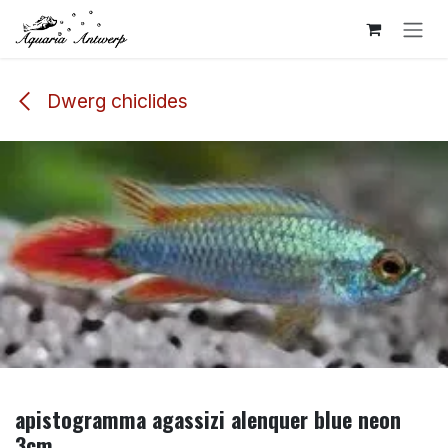
Overslaan naar inhoud
Dwerg chiclides
apistogramma agassizi alenquer blue neon
3cm