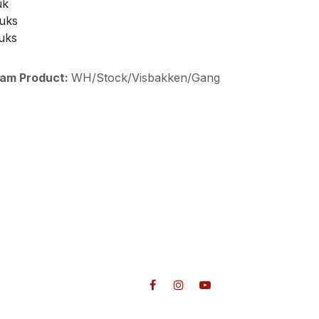
uk
tuks
tuks
aam Product:
WH/Stock/Visbakken/Gang