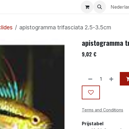
Aquaria
Contact
Nederla
lides
apistogramma trifasciata 2.5-3.5cm
apistogramma tr
9,02
€
Terms and Conditions
Prijstabel