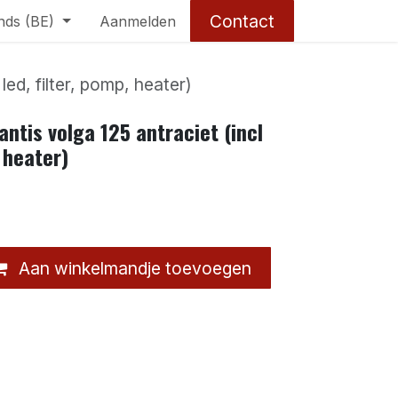
Contact
nds (BE)
Aanmelden
led, filter, pomp, heater)
ntis volga 125 antraciet (incl
, heater)
Aan winkelmandje toevoegen