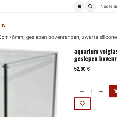
Aquaria
Contact
Nederla
ums
cm (6mm, geslepen bovenranden, zwarte silicone,
aquarium volgl
geslepen bovenra
52,00
€