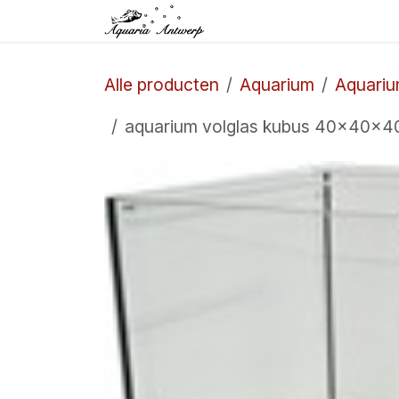
Overslaan naar inhoud
Startpagina
Winkel
Alle producten
Aquarium
Aquari
aquarium volglas kubus 40x40x40