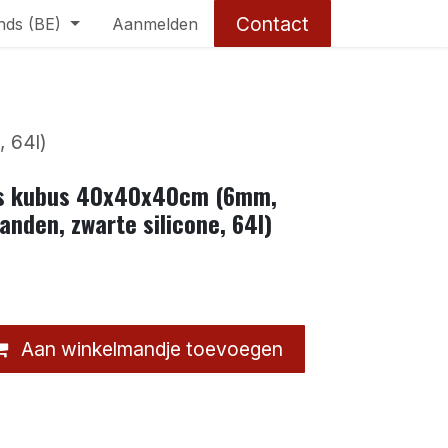
Contact
nds (BE)
Aanmelden
 64l)
as kubus 40x40x40cm (6mm,
nden, zwarte silicone, 64l)
Aan winkelmandje toevoegen