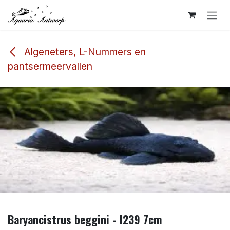
Overslaan naar inhoud
Algeneters, L-Nummers en
pantsermeervallen
Baryancistrus beggini - l239 7cm