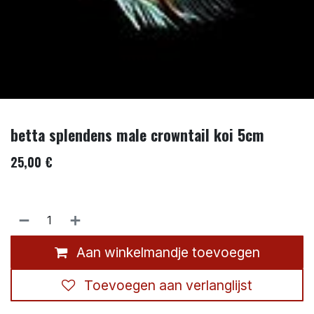
betta splendens male crowntail koi 5cm
25,00
€
Aan winkelmandje toevoegen
Toevoegen aan verlanglijst