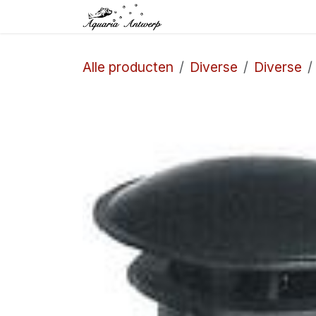
Overslaan naar inhoud
Startpagina
Winkel
Alle producten
Diverse
Diverse