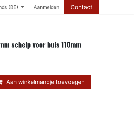
Contact
nds (BE)
Aanmelden
mm schelp voor buis 110mm
Aan winkelmandje toevoegen