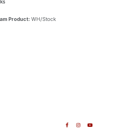
uks
aam Product:
WH/Stock