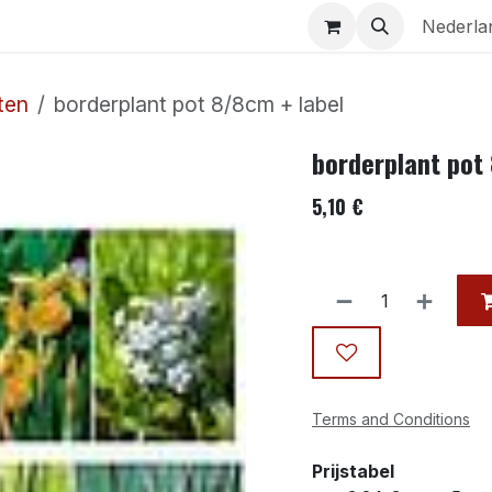
Aquaria
Contact
Nederla
ten
borderplant pot 8/8cm + label
borderplant pot
5,10
€
Terms and Conditions
Prijstabel