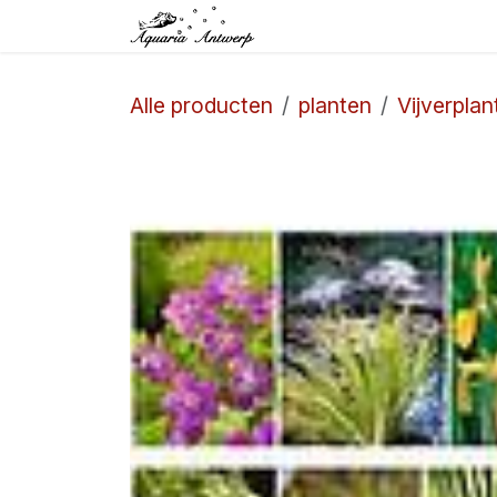
Overslaan naar inhoud
Startpagina
Winkel
Alle producten
planten
Vijverplan