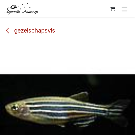
Overslaan naar inhoud
gezelschapsvis