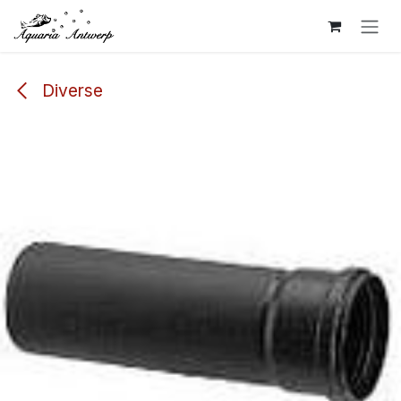
Overslaan naar inhoud
Diverse