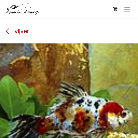
Overslaan naar inhoud
vijver