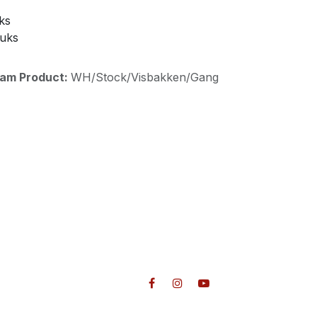
ks
tuks
aam Product:
WH/Stock/Visbakken/Gang