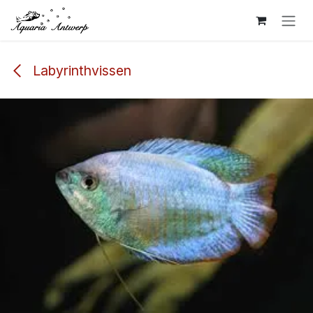
Overslaan naar inhoud
Labyrinthvissen