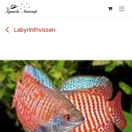
Overslaan naar inhoud
Labyrinthvissen