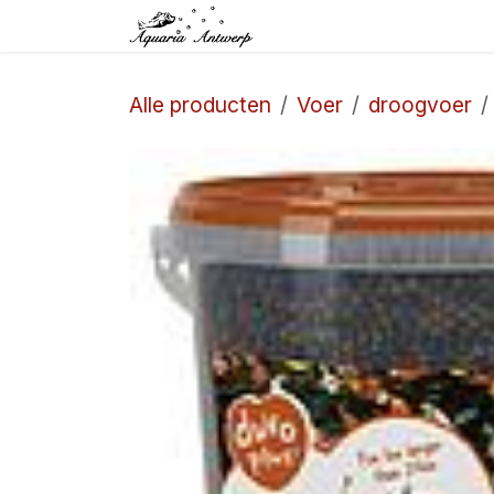
Overslaan naar inhoud
Startpagina
Winkel
Alle producten
Voer
droogvoer