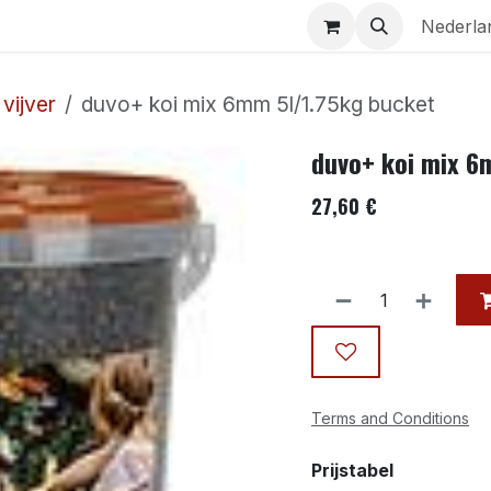
Aquaria
Contact
Nederla
vijver
duvo+ koi mix 6mm 5l/1.75kg bucket
duvo+ koi mix 6
27,60
€
Terms and Conditions
Prijstabel