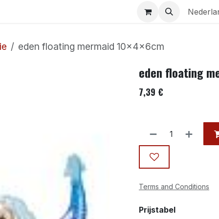
Aquaria
Contact
Nederla
ie
eden floating mermaid 10×4×6cm
eden floating 
7,39
€
Terms and Conditions
Prijstabel