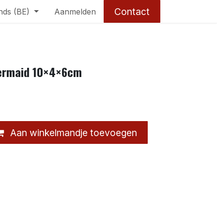
Contact
nds (BE)
Aanmelden
mermaid 10×4×6cm
Aan winkelmandje toevoegen