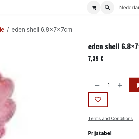
Aquaria
Contact
Nederla
ie
eden shell 6.8×7×7cm
eden shell 6.8×
7,39
€
Terms and Conditions
Prijstabel