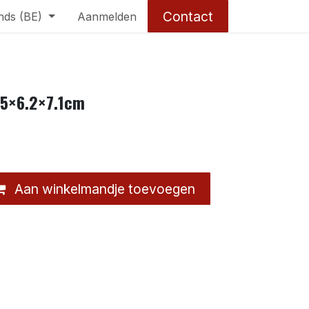
Contact
nds (BE)
Aanmelden
.5×6.2×7.1cm
Aan winkelmandje toevoegen