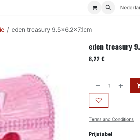
Aquaria
Contact
Nederla
ie
eden treasury 9.5×6.2×7.1cm
eden treasury 9
8,22
€
Terms and Conditions
Prijstabel