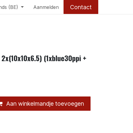
Contact
nds (BE)
Aanmelden
 2x(10x10x6.5) (1xblue30ppi +
Aan winkelmandje toevoegen