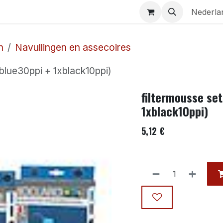
Aquaria
Contact
Nederla
n
Navullingen en assecoires
blue30ppi + 1xblack10ppi)
filtermousse set
1xblack10ppi)
5,12
€