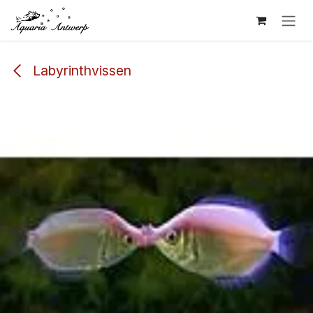
Overslaan naar inhoud
Labyrinthvissen