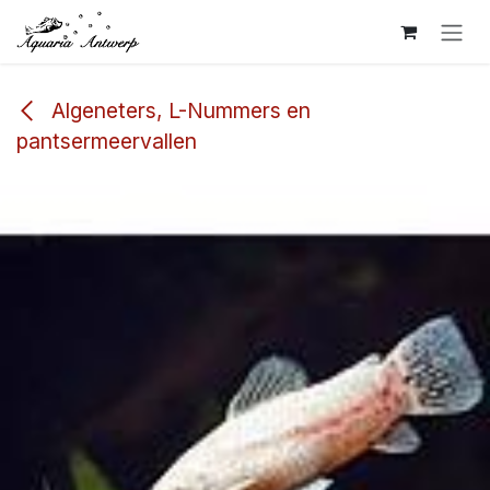
Overslaan naar inhoud
Algeneters, L-Nummers en
pantsermeervallen