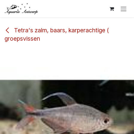
Overslaan naar inhoud
Tetra's zalm, baars, karperachtige (
groepsvissen