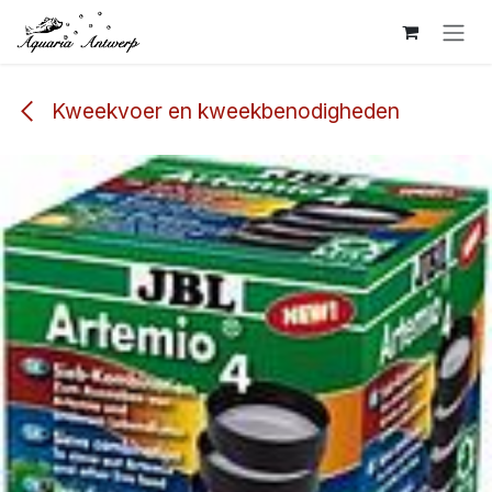
Overslaan naar inhoud
Kweekvoer en kweekbenodigheden