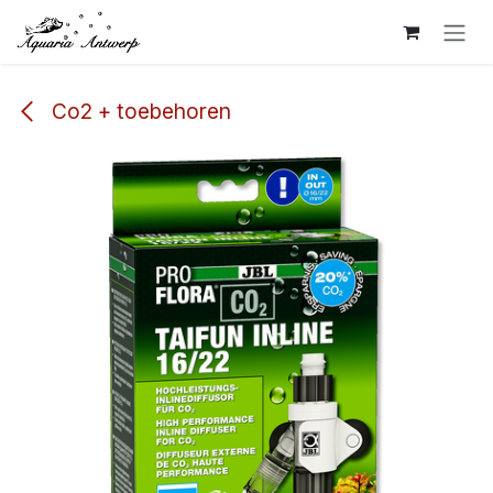
Overslaan naar inhoud
Co2 + toebehoren