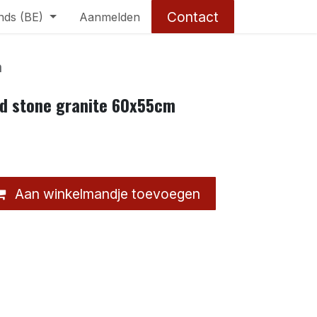
Contact
nds (BE)
Aanmelden
m
d stone granite 60x55cm
Aan winkelmandje toevoegen