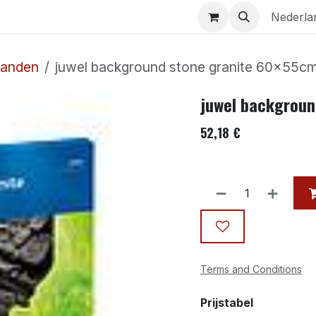
Aquaria
Contact
Nederla
wanden
juwel background stone granite 60x55c
juwel backgroun
52,18
€
Terms and Conditions
Prijstabel