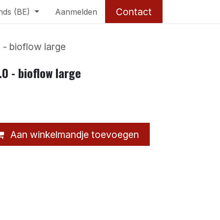
Contact
nds (BE)
Aanmelden
 - bioflow large
.0 - bioflow large
Aan winkelmandje toevoegen