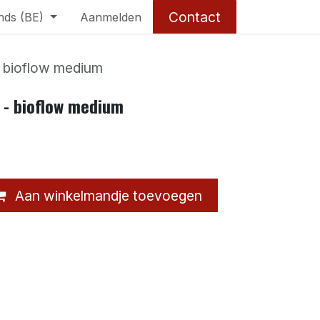
Contact
nds (BE)
Aanmelden
- bioflow medium
 - bioflow medium
Aan winkelmandje toevoegen