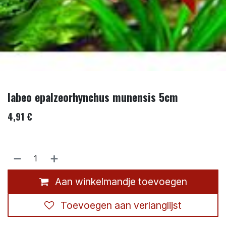
labeo epalzeorhynchus munensis 5cm
4,91
€
Aan winkelmandje toevoegen
Toevoegen aan verlanglijst