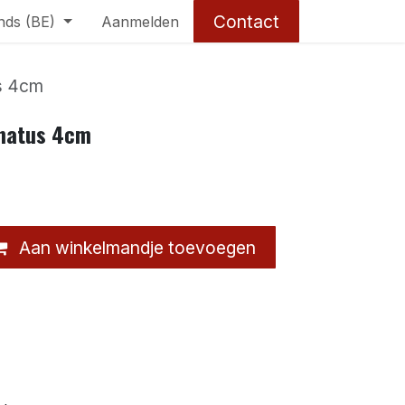
Contact
nds (BE)
Aanmelden
s 4cm
gnatus 4cm
Aan winkelmandje toevoegen