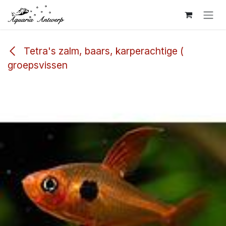
Overslaan naar inhoud
Tetra's zalm, baars, karperachtige (
groepsvissen