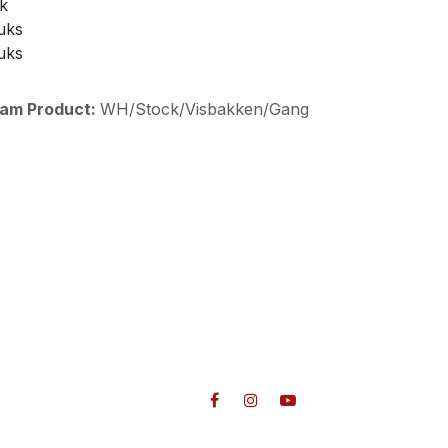
uk
uks
uks
aam Product:
WH/Stock/Visbakken/Gang