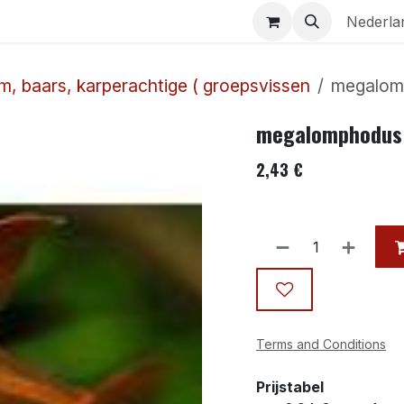
Aquaria
Contact
Nederla
lm, baars, karperachtige ( groepsvissen
megalom
megalomphodus 
2,43
€
Terms and Conditions
Prijstabel