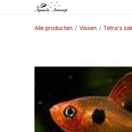
Overslaan naar inhoud
Startpagina
Winkel
Alle producten
Vissen
Tetra's za