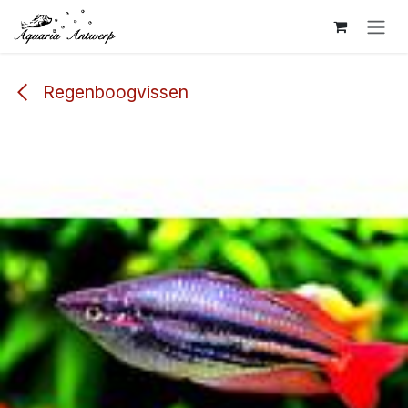
Overslaan naar inhoud
Regenboogvissen