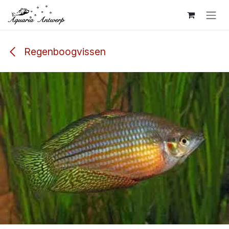
Overslaan naar inhoud
Regenboogvissen