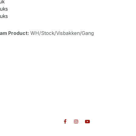
uk
tuks
tuks
aam Product:
WH/Stock/Visbakken/Gang