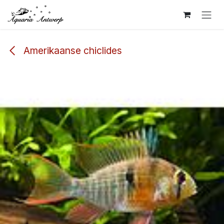
Overslaan naar inhoud
Amerikaanse chiclides