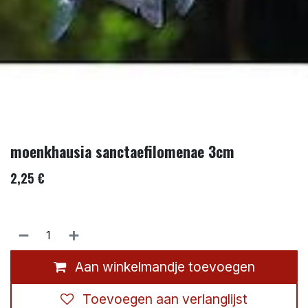
moenkhausia sanctaefilomenae 3cm
2,25
€
Aan winkelmandje toevoegen
Toevoegen aan verlanglijst