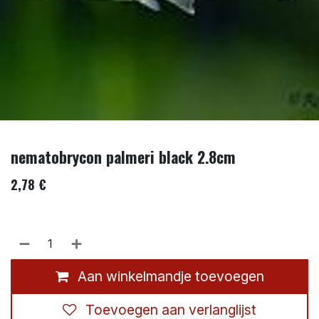
nematobrycon palmeri black 2.8cm
2,78
€
Aan winkelmandje toevoegen
Toevoegen aan verlanglijst