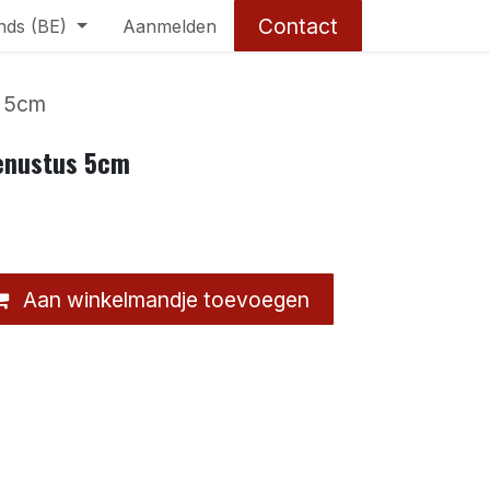
Contact
nds (BE)
Aanmelden
s 5cm
enustus 5cm
Aan winkelmandje toevoegen