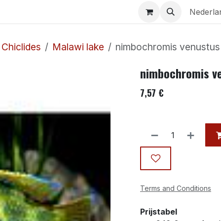
Aquaria
Contact
Nederla
 Chiclides
Malawi lake
nimbochromis venustu
nimbochromis v
7,57
€
Terms and Conditions
Prijstabel