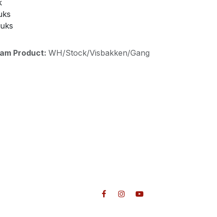
k
uks
tuks
aam Product:
WH/Stock/Visbakken/Gang