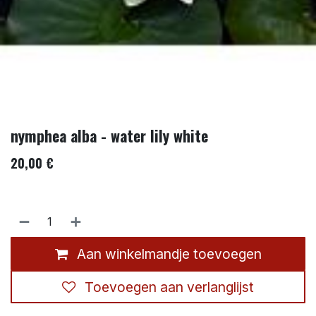
nymphea alba - water lily white
20,00
€
Aan winkelmandje toevoegen
Toevoegen aan verlanglijst